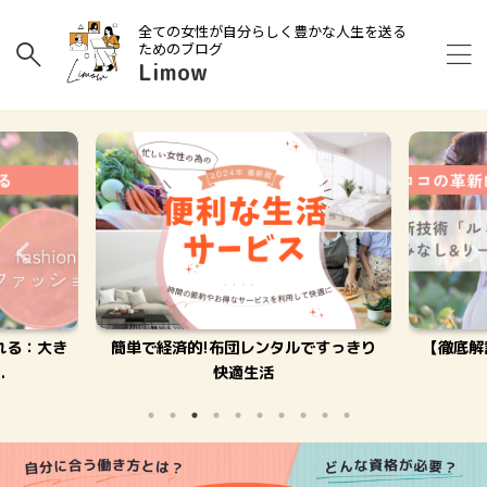
全ての女性が自分らしく豊かな人生を送る
ためのブログ
Limow
れる：大き
簡単で経済的!布団レンタルですっきり
【徹底解
.
快適生活