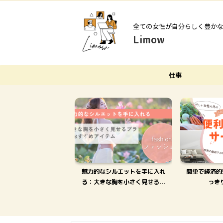
全ての女性が自分らしく豊か
Limow
仕事
心も体も充実!女性にお
魅力的なシルエットを手に入れ
簡単で経済的
めのアイデアとは?
る：大きな胸を小さく見せる...
っき