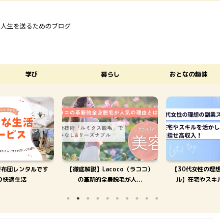
な人生を送るためのブログ
学び
暮らし
おとなの趣味
!布団レンタルです
【徹底解説】Lacoco（ラココ）
【30代女性の理
り快適生活
の革新的全身脱毛が人...
ル】在宅やスキル